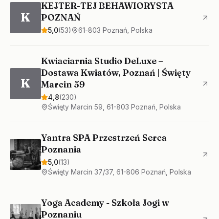
KEJTER-TEJ BEHAWIORYSTA
K
POZNAŃ
5,0
(
53
)
61-803 Poznań, Polska
Kwiaciarnia Studio DeLuxe –
Dostawa Kwiatów, Poznań | Święty
K
Marcin 59
4,8
(
230
)
Święty Marcin 59, 61-803 Poznań, Polska
Yantra SPA Przestrzeń Serca
Poznania
5,0
(
13
)
Święty Marcin 37/37, 61-806 Poznań, Polska
Yoga Academy - Szkoła Jogi w
Poznaniu