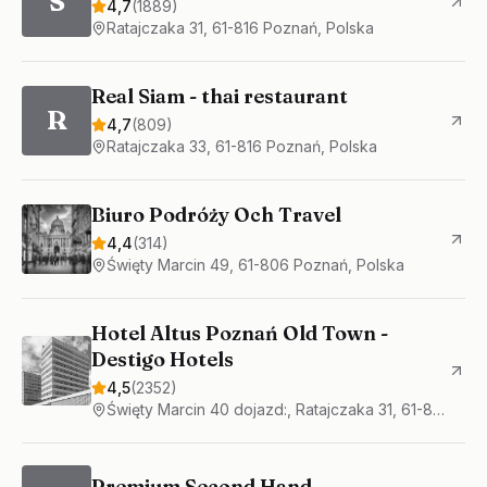
S
4,7
(
1889
)
Ratajczaka 31, 61-816 Poznań, Polska
Real Siam - thai restaurant
R
4,7
(
809
)
Ratajczaka 33, 61-816 Poznań, Polska
Biuro Podróży Och Travel
4,4
(
314
)
Święty Marcin 49, 61-806 Poznań, Polska
Hotel Altus Poznań Old Town -
Destigo Hotels
4,5
(
2352
)
Święty Marcin 40 dojazd:, Ratajczaka 31, 61-807 Poznań, Polska
Premium Second Hand