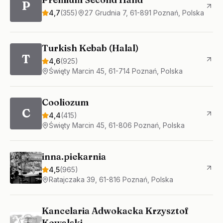
P
4,7
(
355
)
27 Grudnia 7, 61-891 Poznań, Polska
Turkish Kebab (Halal)
T
4,6
(
925
)
Święty Marcin 45, 61-714 Poznań, Polska
Cooliozum
C
4,4
(
415
)
Święty Marcin 45, 61-806 Poznań, Polska
inna.piekarnia
4,5
(
965
)
Ratajczaka 39, 61-816 Poznań, Polska
Kancelaria Adwokacka Krzysztof
Kowalski