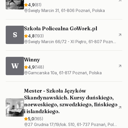
4,9
(
81
)
Święty Marcin 31, 61-806 Poznań, Polska
Szkoła Policealna GoWork.pl
S
4,8
(
193
)
Święty Marcin 66/72 - XI Piętro, 61-807 Poznań, Polska
Winny
W
4,9
(
148
)
Garncarska 10a, 61-817 Poznań, Polska
Mester - Szkoła Języków
Skandynawskich. Kursy duńskiego,
norweskiego, szwedzkiego, fińskiego
i islandzkiego.
5,0
(
165
)
27 Grudnia 17/19/lok. 510, 61-737 Poznań, Polska